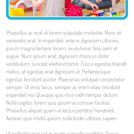
Phasellus ac erat ut lorem vulputate molestie. Nunc et
venenatis erat. In imperdiet, ante in dignissim ultricies,
ipsum magna tempor lorem, eu pulvinar felis sem et
augue. Nunc ipsum erat, dignissim rhoncus dolor
vestibulum, suscipit eleifend tortor. Fusce egestas blandit
metus, at egestas erat dignissim ut. Pellentesque
egestas tincidunt auctor. Maecenas volutpat consectetur
semper. Ut eros lacus, semper ac enim vitae, tincidunt
imperdiet nisi. Quisque quis mi in nibh tempor dictum.
Nulla sagittis lorem quis ipsum accumsan facilisis.
Phasellus aliquet quam ut lectus porttitor hendrerit.
Aenean quis mollis ipsum, sollicitudin ultrices sapien.
Ut pellentesque est in quam convallis porttitor. Donec