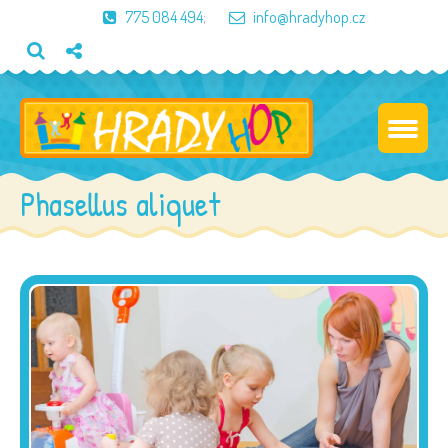
775 084 494
;
info@hradyhop.cz
Phasellus aliquet