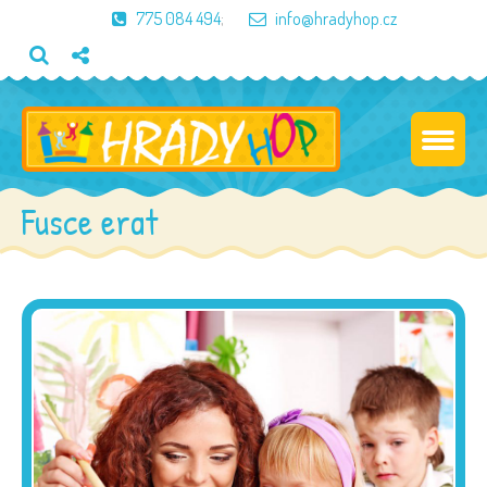
775 084 494
;
info@hradyhop.cz
Fusce erat