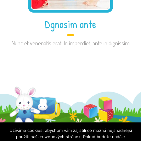
Dgnasim ante
Nunc et venenatis erat. In imperdiet, ante in dignissim
Užíváme cookies, abychom vám zajistili co možná nejsnadnější
použití našich webových stránek. Pokud budete nadále
Copyrights ©2019 HradyHop